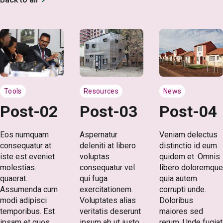
Tools
Resources
News
Post-02
Post-03
Post-04
Eos numquam
Aspernatur
Veniam delectus
consequatur at
deleniti at libero
distinctio id eum
iste est eveniet
voluptas
quidem et. Omnis
molestias
consequatur vel
libero doloremque
quaerat.
qui fuga
quia autem
Assumenda cum
exercitationem.
corrupti unde.
modi adipisci
Voluptates alias
Doloribus
temporibus. Est
veritatis deserunt
maiores sed
ipsam et quos
ipsum ab ut iusto.
rerum. Unde fugiat